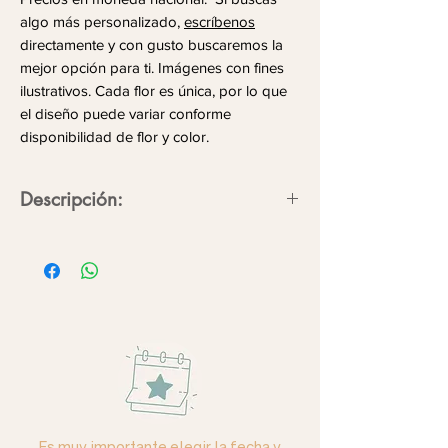
algo más personalizado,
escríbenos
directamente y con gusto buscaremos la
mejor opción para ti. Imágenes con fines
ilustrativos. Cada flor es única, por lo que
el diseño puede variar conforme
disponibilidad de flor y color.
Descripción:
La presencia trasciende en detalles,
hazlo eterno con flores.
3
Orquídeas phalaenopsis de dos
varas cada una con detalles de
craspedia.
Color:
Blanca.
*Consulta disponibilidad de color*
Es muy importante elegir la fecha y