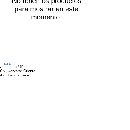
No tenemos productos
para mostrar en este
momento.
SÍGUENOS
APOYO
Nuestras políticas.
Aviso de privacidad.
¿Quieres ser proveedor?
Enviar pago.
Facturación.
CONTACTO
Zempoala #61
Col. Narvarte Oriente
Alc. Benito Juárez
C. P. 03023, Ciudad de México, México
Whatsapp (55)6387-3370
onceoncefloreria@gmail.com