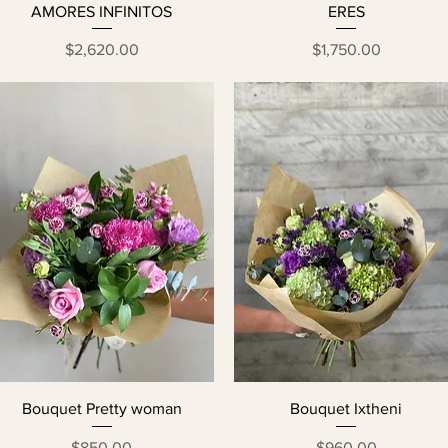
AMORES INFINITOS
ERES
Precio
Precio
$2,620.00
$1,750.00
Bouquet Pretty woman
Bouquet Ixtheni
Precio
Precio
$850.00
$960.00