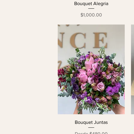
Bouquet Alegria
Precio
$1,000.00
Bouquet Juntas
Precio de oferta
Desde
$480.00