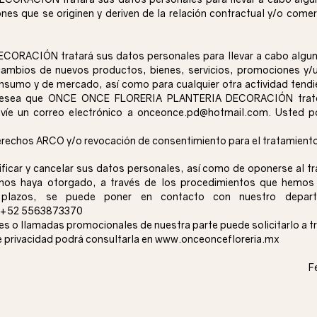
nes que se originen y deriven de la relación contractual y/o comerc
ACIÓN tratará sus datos personales para llevar a cabo alguna 
ambios de nuevos productos, bienes, servicios, promociones y/u
onsumo y de mercado, así como para cualquier otra actividad tend
no desea que ONCE ONCE FLORERIA PLANTERIA DECORACIÓN trate
nvíe un correo electrónico a
onceonce.pd@hotmail.com
. Usted p
erechos ARCO y/o revocación de consentimiento para el tratamient
ificar y cancelar sus datos personales, así como de oponerse al t
e nos haya otorgado, a través de los procedimientos que hemos
 y plazos, se puede poner en contacto con nuestro depar
l: +52 5563873370
jes o llamadas promocionales de nuestra parte puede solicitarlo a 
e privacidad podrá consultarla en
www.onceoncefloreria.mx
F