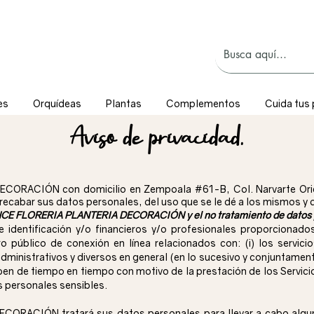
es
Orquídeas
Plantas
Complementos
Cuida tus 
Aviso de privacidad.
RACIÓN con domicilio en Zempoala #61-B, Col. Narvarte Oriente
ecabar sus datos personales, del uso que se le dé a los mismos y 
CE FLORERIA PLANTERIA DECORACIÓN y el no tratamiento de datos 
 identificación y/o financieros y/o profesionales proporcionad
ro público de conexión en línea relacionados con: (i) los serv
istrativos y diversos en general (en lo sucesivo y conjuntamente 
aben de tiempo en tiempo con motivo de la prestación de los Ser
 personales sensibles.
ACIÓN tratará sus datos personales para llevar a cabo alguna