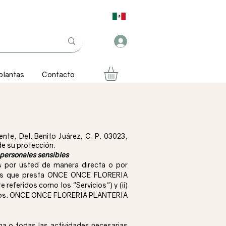
plantas
Contacto
, Del. Benito Juárez, C. P. 03023,
de su protección.
personales sensibles
os por usted de manera directa o por
icios que presta ONCE ONCE FLORERIA
referidos como los "Servicios") y (ii)
vicios. ONCE ONCE FLORERIA PLANTERIA
 o todas las actividades necesarias