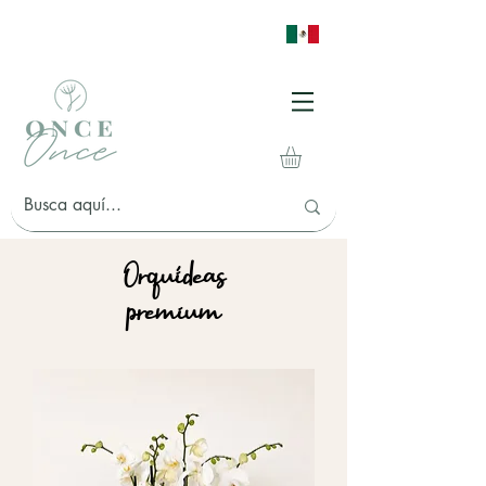
Orquídeas
premium