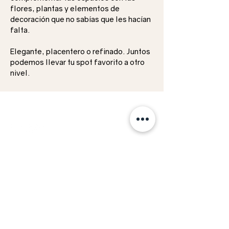
flores, plantas y elementos de
decoración que no sabías que les hacían
falta.
Elegante, placentero o refinado. Juntos
podemos llevar tu spot favorito a otro
nivel.
SÍGUENOS
APOYO
Nuestras políticas.
Aviso de privacidad.
¿Quieres ser proveedor?
Enviar pago.
Facturación.