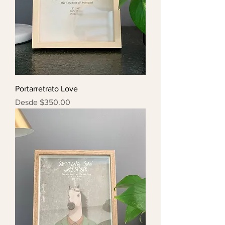
Portarretrato Love
Precio de oferta
Desde
$350.00