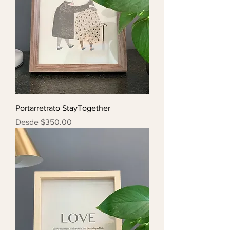
Portarretrato StayTogether
Precio de oferta
Desde
$350.00