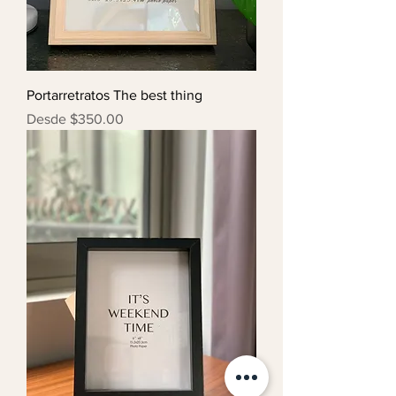
Portarretratos The best thing
Precio de oferta
Desde
$350.00