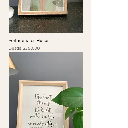
Portarretratos Horse
Precio de oferta
Desde
$350.00