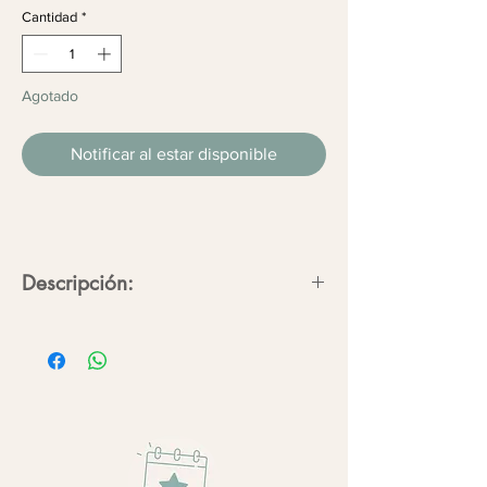
Cantidad
*
Agotado
Notificar al estar disponible
Descripción:
Portarretratos estilo minimalista con
marco recto madera color negro.
Medida marco 15.2x20.3 cm aprox.
Medida foto 6x8
Envía tu foto en alta resolución a
onceoncefloreria@gmail.com