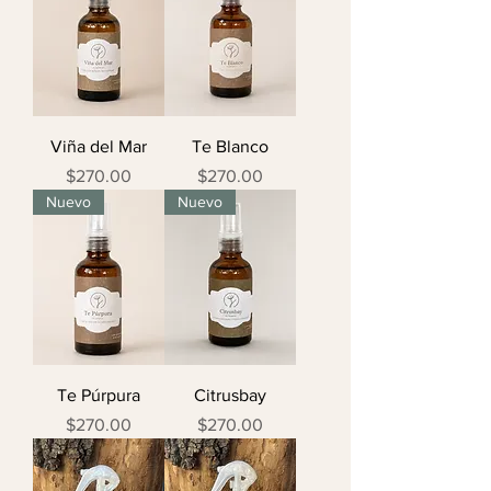
Viña del Mar
Te Blanco
Precio
Precio
$270.00
$270.00
Nuevo
Nuevo
Te Púrpura
Citrusbay
Precio
Precio
$270.00
$270.00