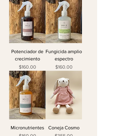
Potenciador de
Fungicida amplio
crecimiento
espectro
Precio
Precio
$160.00
$160.00
Micronutrientes
Coneja Cosmo
Precio
Precio
$160.00
$355.00