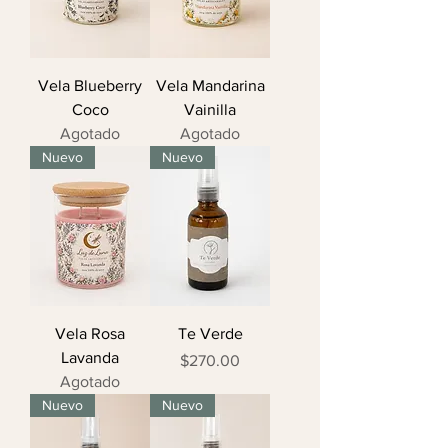
Vela Blueberry
Vela Mandarina
Coco
Vainilla
Agotado
Agotado
Nuevo
Nuevo
Vela Rosa
Te Verde
Lavanda
Precio
$270.00
Agotado
Nuevo
Nuevo