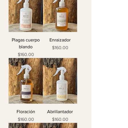
Plagas cuerpo
Enraizador
blando
Precio
$160.00
Precio
$160.00
Floración
Abrillantador
Precio
Precio
$160.00
$160.00