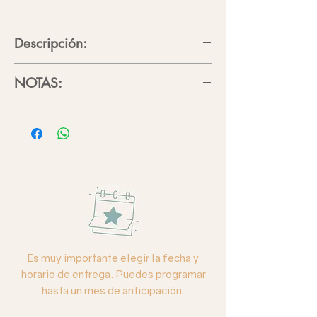
Descripción:
48 rosas blancas en pecera de vidrio
NOTAS:
Si buscas algo más personalizado,
escríbenos
directamente y con gusto
buscaremos la mejor opción para ti.
Es importante mencionar que algunas
flores son de temporada, por lo que el
diseño puede variar según
disponibilidad de flor y color, si es el
caso, nos pondremos en contacto
contigo.
Es muy importante elegir la fecha y
Imágenes con fines ilustrativos.
horario de entrega. Puedes programar
Debido a la composición de
hasta un mes de anticipación.
iluminación de cada foto, los colores
reales pueden variar.