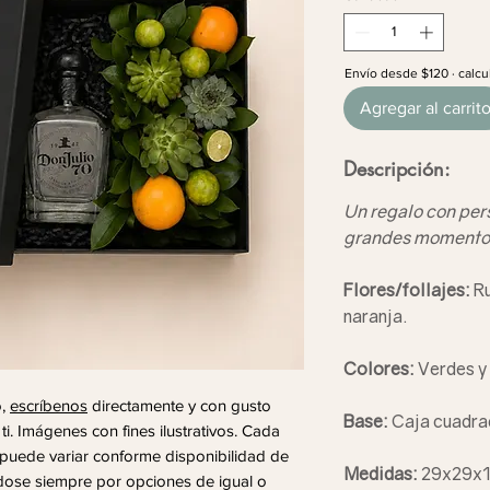
Envío desde $120 · calcu
Agregar al carrit
Descripción:
Un regalo con per
grandes momentos 
Flores/follajes:
Ru
naranja.
Colores:
Verdes y
o,
escríbenos
directamente y con gusto
Base:
Caja cuadra
i. Imágenes con fines ilustrativos. Cada
o puede variar conforme disponibilidad de
Medidas:
29x29x1
ndose siempre por opciones de igual o