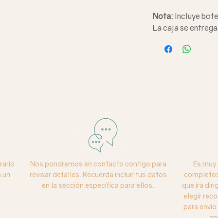
Nota:
Incluye bote
La caja se entrega
rario
Nos pondremos en contacto contigo para
Es muy 
 un
revisar detalles. Recuerda incluir tus datos
completos 
en la sección específica para ellos.
que irá dir
elegir reco
para enví
zo