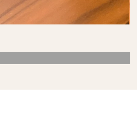
ONTACTO
mpoala #61
l. Narvarte Oriente
c. Benito Juárez
 P. 03023, Ciudad de
xico, México