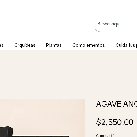
es
Orquídeas
Plantas
Complementos
Cuida tus 
AGAVE AN
P
$2,550.00
Cantidad
*