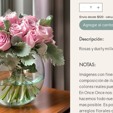
Envío desde $120 · calcu
Agregar al carrit
Descripción:
Rosas y dusty mill
NOTAS:
Imágenes con fines
composición de il
colores reales pue
En Once Once nos
hacemos todo nues
mas posible. Es po
arreglos florales 