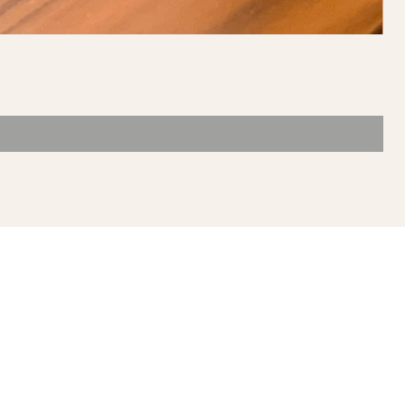
ONTACTO
mpoala #61
l. Narvarte Oriente
c. Benito Juárez
 P. 03023, Ciudad de
xico, México
atsapp (55)6387-3370