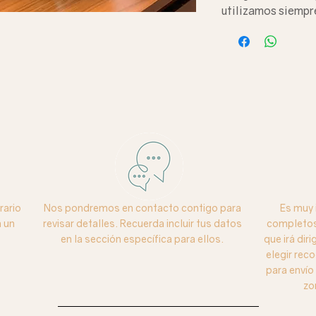
utilizamos siempr
rario
Nos pondremos en contacto contigo para
Es muy 
 un
revisar detalles. Recuerda incluir tus datos
completos 
en la sección específica para ellos.
que irá dir
elegir reco
para enví
zo