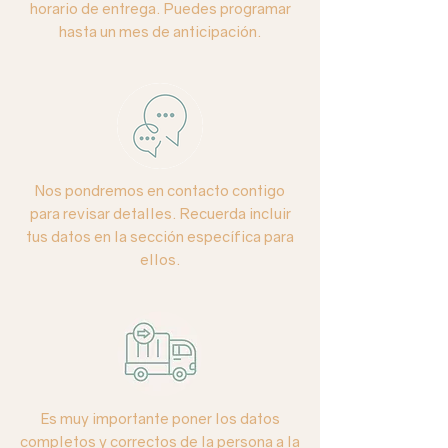
horario de entrega. Puedes programar
Debido a la composición de
hasta un mes de anticipación.
iluminación de cada foto, los colores
reales pueden variar.
En Once Once nos preocupa el
medio
ambiente
y hacemos todo nuestro
esfuerzo por cuidarlo lo mas posible.
Es por eso, que en nuestros arreglos
florales que requieren espuma floral,
Nos pondremos en contacto contigo
utilizamos siempre una que es
para revisar detalles. Recuerda incluir
biodegradable
.
tus datos en la sección específica para
ellos.
Es muy importante poner los datos
completos y correctos de la persona a la