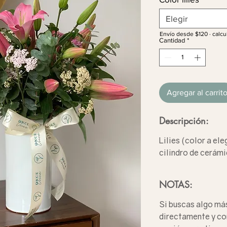
Elegir
Envío desde $120 · calcu
Cantidad
*
Agregar al carrit
Descripción:
Lilies (color a ele
cilindro de cerámi
NOTAS:
Si buscas algo má
directamente y co