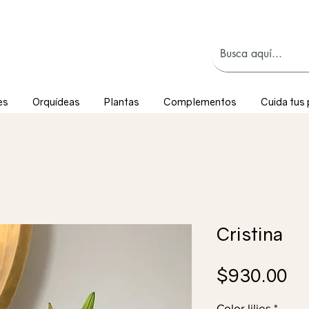
es
Orquídeas
Plantas
Complementos
Cuida tus 
Cristina
Pr
$930.00
Color lilies
*