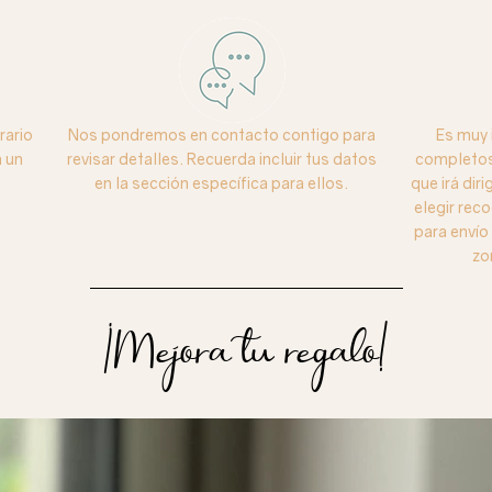
rario
Nos pondremos en contacto contigo para
Es muy 
 un
revisar detalles. Recuerda incluir tus datos
completos 
en la sección específica para ellos.
que irá dir
elegir reco
para enví
zo
¡Mejora tu regalo!