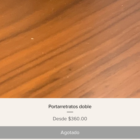
Portarretratos doble
Precio de oferta
Desde
$360.00
Agotado