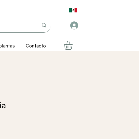
plantas
Contacto
ia
ecio