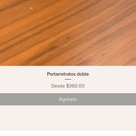
Portarretratos doble
Precio de oferta
Desde
$360.00
Agotado