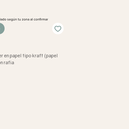
lado según tu zona al confirmar
o
er en papel tipo kraft (papel
n rafia