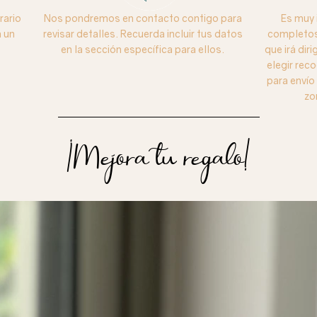
rario
Nos pondremos en contacto contigo para
Es muy 
 un
revisar detalles. Recuerda incluir tus datos
completos 
en la sección específica para ellos.
que irá dir
elegir reco
para enví
zo
¡Mejora tu regalo!