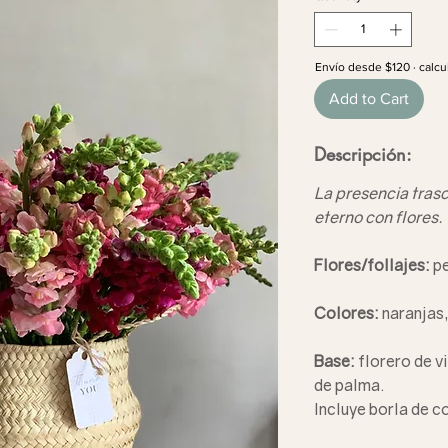
Envío desde $120 · calcu
Add to Cart
Descripción:
La presencia trasc
eterno con flores.
Flores/follajes:
pe
Colores:
naranjas,
Base:
florero de v
de palma.
Incluye borla de c