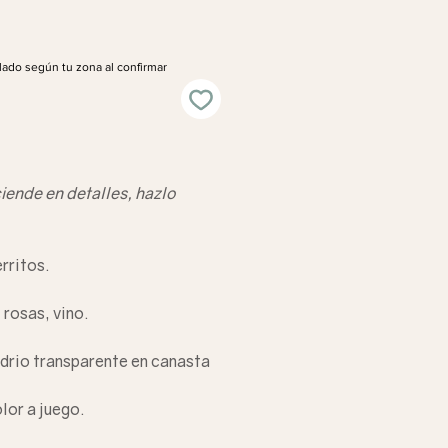
lado según tu zona al confirmar
iende en detalles, hazlo
rritos
.
 rosas, vino.
idrio transparente en canasta
olor a juego.