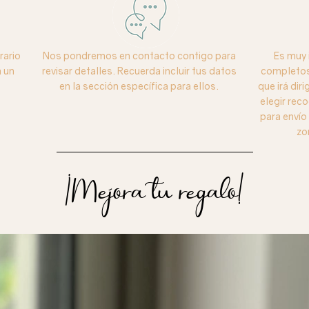
rario
Nos pondremos en contacto contigo para
Es muy 
 un
revisar detalles. Recuerda incluir tus datos
completos 
en la sección específica para ellos.
que irá dir
elegir reco
para enví
zo
¡Mejora tu regalo!