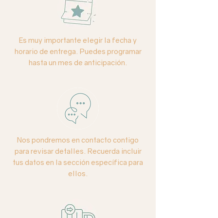
Consulta existencias.
Colores:
azules, morados, verdes.
Es muy importante elegir la fecha y
horario de entrega. Puedes programar
Base:
florero de vidrio transparente.
hasta un mes de anticipación.
Cuidados especiales:
La hortensia es
una flor de temporada, delicada que
requiere mayor hidratación. Se
recomienda atomizarla directamente
con agua y mantener la canasta con
suficiente agua colocándola en un
Nos pondremos en contacto contigo
área fresca, lejos del sol directo.
para revisar detalles. Recuerda incluir
tus datos en la sección específica para
ellos.