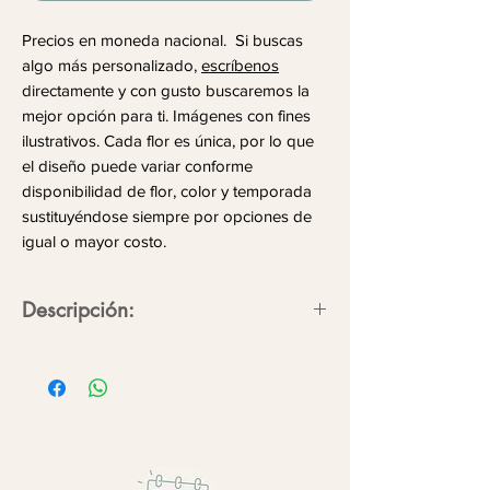
Precios en moneda nacional. Si buscas
algo más personalizado,
escríbenos
directamente y con gusto buscaremos la
mejor opción para ti. Imágenes con fines
ilustrativos. Cada flor es única, por lo que
el diseño puede variar conforme
disponibilidad de flor, color y temporada
sustituyéndose siempre por opciones de
igual o mayor costo.
Descripción:
La presencia trasciende en detalles,
hazlo eterno con flores.
Flores/follajes:
hortensia, lisianthus,
agapanto, statis, dolar, parvifolia.
*FLOR DE TEMPORADA*