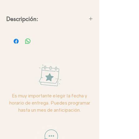
Descripción:
Delicioso croissant artesanal relleno,
elaborado y horneado el mismo día
por una panadería local.
Rellenos:
Cajeta, Avellana, Almendra,
Higo, Natural.
Cantidad:
4 piezas
Es muy importante elegir la fecha y
Nota:
los sabores son surtidos
horario de entrega. Puedes programar
dependiendo disponibilidad, si deseas
hasta un mes de anticipación.
algún sabor en especial,
escríbenos
directamente.