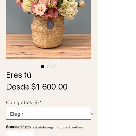
Eres tú
Precio
Desde
$1,600.00
de
Con globos (3)
*
oferta
Cantidad
*
Envío desde $120 · calculado según tu zona al confirmar