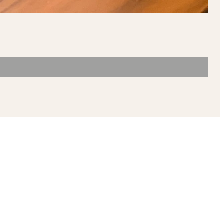
ONTACTO
mpoala #61
l. Narvarte Oriente
c. Benito Juárez
 P. 03023, Ciudad de
xico, México
atsapp (55)6387-3370
ceoncefloreria@gmail.com