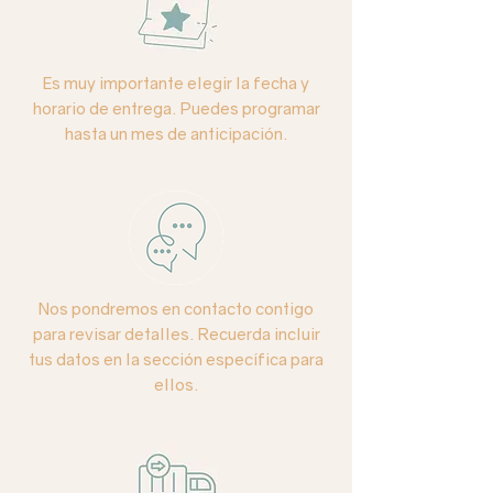
Colores:
blanco
Es muy importante elegir la fecha y
Base:
pecera de vidrio transparente.
horario de entrega. Puedes programar
hasta un mes de anticipación.
Cuidados especiales:
La hortensia es
una flor de temporada, delicada que
requiere mayor hidratación. Se
recomienda atomizarla directamente
con agua y mantener la canasta con
suficiente agua colocándola en un
área fresca, lejos del sol directo.
Nos pondremos en contacto contigo
para revisar detalles. Recuerda incluir
tus datos en la sección específica para
ellos.