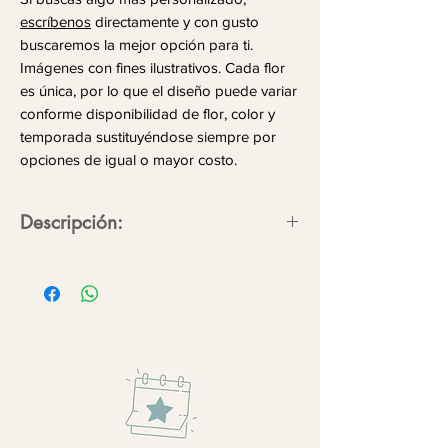
escríbenos
directamente y con gusto
buscaremos la mejor opción para ti.
Imágenes con fines ilustrativos. Cada flor
es única, por lo que el diseño puede variar
conforme disponibilidad de flor, color y
temporada sustituyéndose siempre por
opciones de igual o mayor costo.
Descripción:
Un arreglo diseñado para quienes
saben que la elegancia también
florece.
Flores/follajes:
Rose Lily, hortensias,
perritos, dólar.
*FLOR DE TEMPORADA*
Consulta existencias.