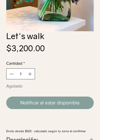
Let's walk
Precio
$3,200.00
Cantidad
*
Agotado
Notificar al estar disponible
Envío desde $120 · calculado según tu zona al confirmar
Descripción: