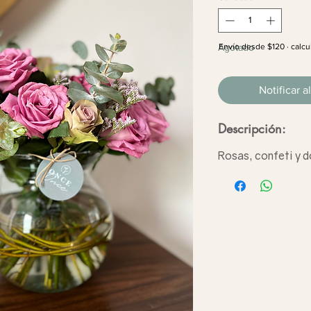
Envío desde $120 · calcu
Agotado
Notificar a
Descripción:
Rosas, confeti y d