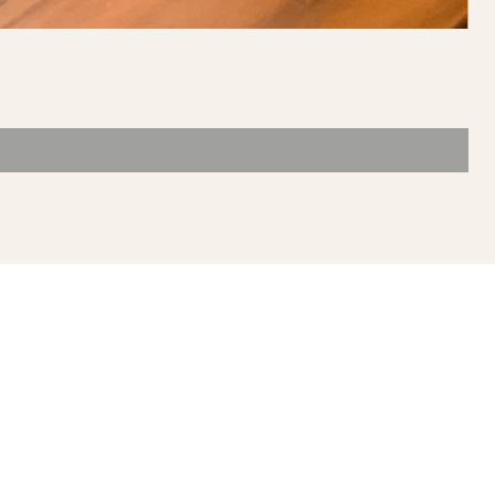
ONTACTO
mpoala #61
l. Narvarte Oriente
c. Benito Juárez
 P. 03023, Ciudad de
xico, México
atsapp (55)6387-3370
ceoncefloreria@gmail.com