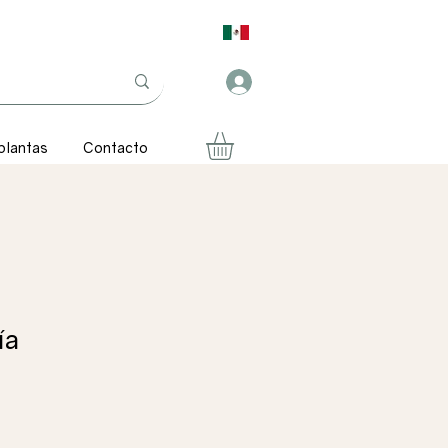
plantas
Contacto
ía
ecio