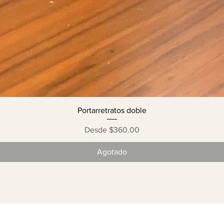
Portarretratos doble
Precio de oferta
Desde
$360.00
Agotado
EMPRESA
APOYO
C