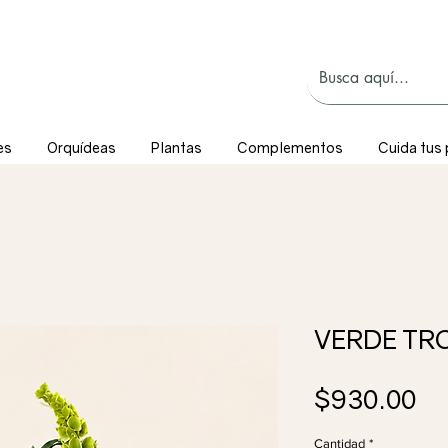
es
Orquídeas
Plantas
Complementos
Cuida tus 
VERDE TR
Pr
$930.00
Cantidad
*