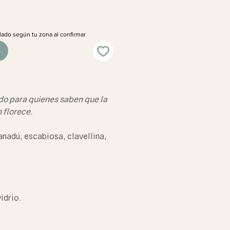
lado según tu zona al confirmar
o
do para quienes saben que la
 florece.
nadú, escabiosa, clavellina,
vidrio.