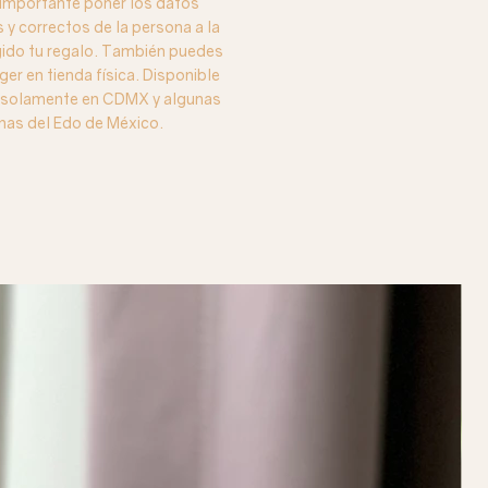
importante poner los datos
y correctos de la persona a la
igido tu regalo. También puedes
ger en tienda física. Disponible
o solamente en CDMX y algunas
nas del Edo de México.