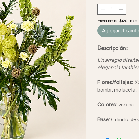
Envío desde $120 · calcu
Agregar al carrit
Descripción:
Un arreglo diseña
elegancia también
Flores/follajes:
Xa
bombi, molucela.
Colores:
verdes.
Base:
Cilindro de 