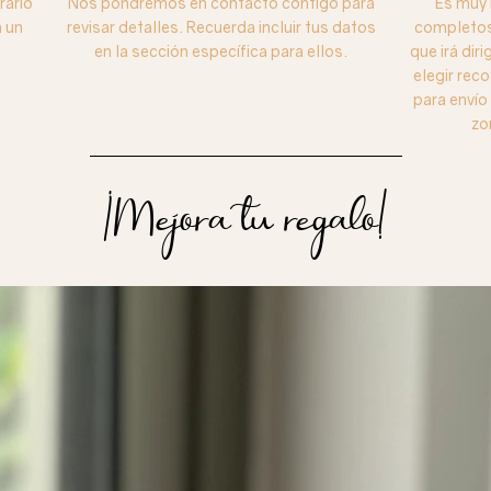
rario
Nos pondremos en contacto contigo para
Es muy 
 un
revisar detalles. Recuerda incluir tus datos
completos 
en la sección específica para ellos.
que irá dir
elegir reco
para enví
zo
¡Mejora tu regalo!